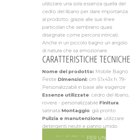
utilizzare una sola essenza quella del
cedro del libano per dare importanza
al prodotto, grazie alle sue linee
particolari che sembrano quasi
disegnate come percorsi intricati.
Anche in un piccolo bagno un angolo
di natura che sa emozionare.
CARATTERISTICHE TECNICHE
Nome del prodotto:
Mobile Bagno
Petite
Dimensioni:
cm 51x43x h. 79-
Personalizzabili in base alle esigenze
Essenze utilizzate
: cedro del libano,
rovere - personalizzabile
Finitura
:
satinata
Montaggio
: già pronto
Pulizia e manutenzione
: utilizzare
detergenti neutri e panno umido
CONTATTACI PER UN