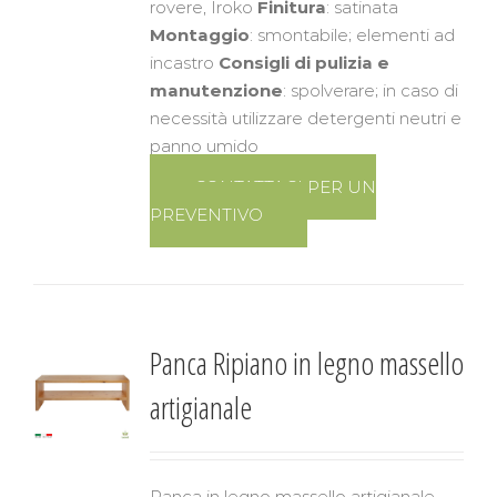
rovere, Iroko
Finitura
: satinata
Montaggio
: smontabile; elementi ad
incastro
Consigli di pulizia e
manutenzione
: spolverare; in caso di
necessità utilizzare detergenti neutri e
panno umido
CONTATTACI PER UN
PREVENTIVO
Panca Ripiano in legno massello
artigianale
Panca in legno massello artigianale