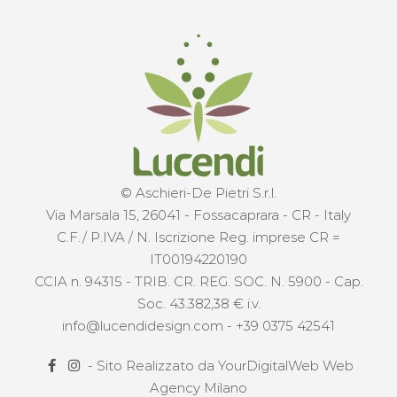
© Aschieri-De Pietri S.r.l.
Via Marsala 15, 26041 - Fossacaprara - CR - Italy
C.F./ P.IVA / N. Iscrizione Reg. imprese CR =
IT00194220190
CCIA n. 94315 - TRIB. CR. REG. SOC. N. 5900 - Cap.
Soc. 43.382,38 € i.v.
info@lucendidesign.com
-
+39 0375 42541
- Sito Realizzato da
YourDigitalWeb Web
Agency Milano