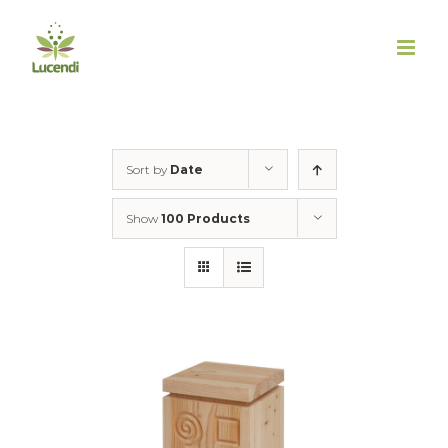
Skip
to
content
Sort by
Date
Show
100 Products