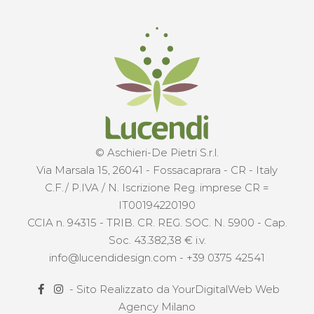
© Aschieri-De Pietri S.r.l.
Via Marsala 15, 26041 - Fossacaprara - CR - Italy
C.F./ P.IVA / N. Iscrizione Reg. imprese CR =
IT00194220190
CCIA n. 94315 - TRIB. CR. REG. SOC. N. 5900 - Cap.
Soc. 43.382,38 € i.v.
info@lucendidesign.com
-
+39 0375 42541
- Sito Realizzato da
YourDigitalWeb Web
Agency Milano