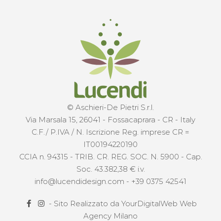
© Aschieri-De Pietri S.r.l.
Via Marsala 15, 26041 - Fossacaprara - CR - Italy
C.F./ P.IVA / N. Iscrizione Reg. imprese CR =
IT00194220190
CCIA n. 94315 - TRIB. CR. REG. SOC. N. 5900 - Cap.
Soc. 43.382,38 € i.v.
info@lucendidesign.com
-
+39 0375 42541
- Sito Realizzato da
YourDigitalWeb Web
Agency Milano