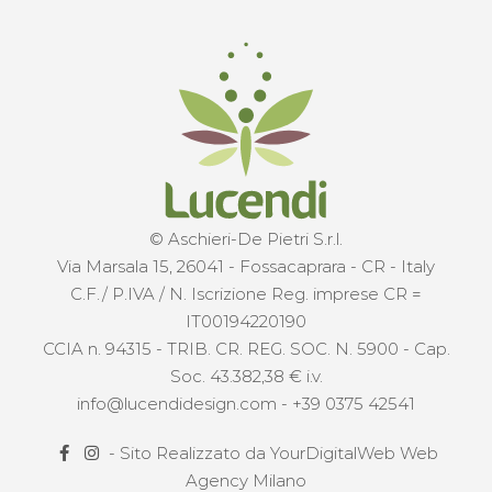
© Aschieri-De Pietri S.r.l.
Via Marsala 15, 26041 - Fossacaprara - CR - Italy
C.F./ P.IVA / N. Iscrizione Reg. imprese CR =
IT00194220190
CCIA n. 94315 - TRIB. CR. REG. SOC. N. 5900 - Cap.
Soc. 43.382,38 € i.v.
info@lucendidesign.com
-
+39 0375 42541
- Sito Realizzato da
YourDigitalWeb Web
Agency Milano