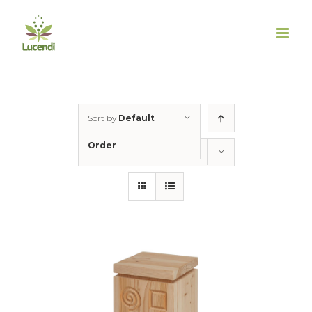
Skip
to
content
Sort by
Default
Order
Show
50 Products