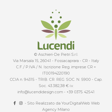
© Aschieri-De Pietri S.r.l.
Via Marsala 15, 26041 - Fossacaprara - CR - Italy
C.F./ P.IVA / N. Iscrizione Reg. imprese CR =
IT00194220190
CCIA n. 94315 - TRIB. CR. REG. SOC. N. 5900 - Cap.
Soc. 43.382,38 € i.v.
info@lucendidesign.com
-
+39 0375 42541
- Sito Realizzato da
YourDigitalWeb Web
Agency Milano