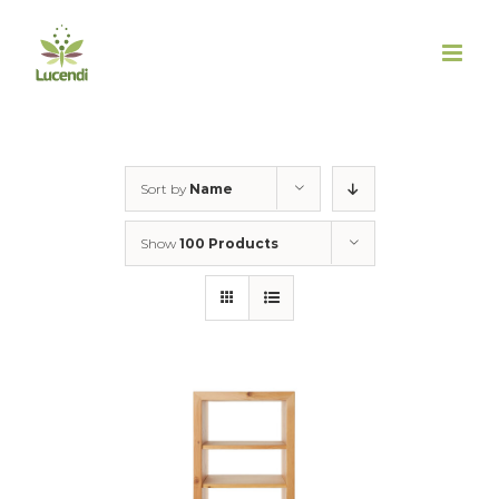
Skip
to
content
Sort by
Name
Show
100 Products