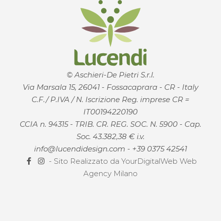
© Aschieri-De Pietri S.r.l.
Via Marsala 15, 26041 - Fossacaprara - CR - Italy
C.F./ P.IVA / N. Iscrizione Reg. imprese CR =
IT00194220190
CCIA n. 94315 - TRIB. CR. REG. SOC. N. 5900 - Cap.
Soc. 43.382,38 € i.v.
info@lucendidesign.com
-
+39 0375 42541
- Sito Realizzato da
YourDigitalWeb Web
Agency Milano