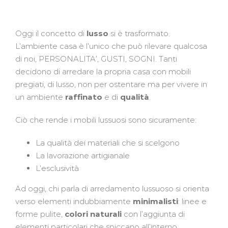
Oggi il concetto di
lusso
si è trasformato.
L’ambiente casa è l’unico che può rilevare qualcosa
di noi, PERSONALITA’, GUSTI, SOGNI. Tanti
decidono di arredare la propria casa con mobili
pregiati, di lusso, non per ostentare ma per vivere in
un ambiente
raffinato
e di
qualità
.
Ciò che rende i mobili lussuosi sono sicuramente:
La qualità dei materiali che si scelgono
La lavorazione artigianale
L’esclusività
Ad oggi, chi parla di arredamento lussuoso si orienta
verso elementi indubbiamente
minimalisti
: linee e
forme pulite,
colori naturali
con l’aggiunta di
elementi particolari che spiccano all’interno