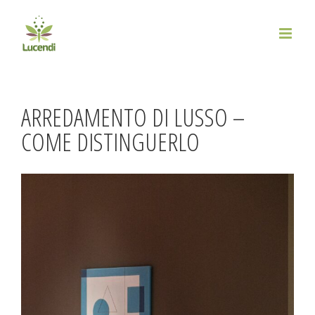
Salta
al
contenuto
ARREDAMENTO DI LUSSO –
COME DISTINGUERLO
Ingrandisci
immagine