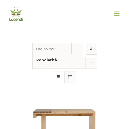
Salta
al
contenuto
Ordina per
Popolarità
Mostra
150 Prodotti