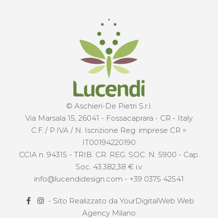
© Aschieri-De Pietri S.r.l.
Via Marsala 15, 26041 - Fossacaprara - CR - Italy
C.F./ P.IVA / N. Iscrizione Reg. imprese CR =
IT00194220190
CCIA n. 94315 - TRIB. CR. REG. SOC. N. 5900 - Cap.
Soc. 43.382,38 € i.v.
info@lucendidesign.com
-
+39 0375 42541
- Sito Realizzato da
YourDigitalWeb Web
Agency Milano