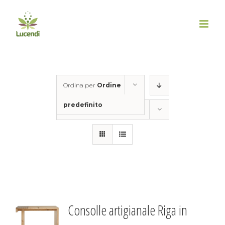
Salta
al
contenuto
Ordina per
Ordine
predefinito
Mostra
50 Prodotti
Consolle artigianale Riga in