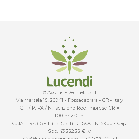
© Aschieri-De Pietri S.r.l.
Via Marsala 15, 26041 - Fossacaprara - CR - Italy
C.F./ P.IVA / N. Iscrizione Reg. imprese CR =
IT00194220190
CCIA n. 94315 - TRIB. CR. REG. SOC. N. 5900 - Cap.
Soc. 43.382,38 € i.v.
info@lucendidesign.com
-
+39 0375 42541