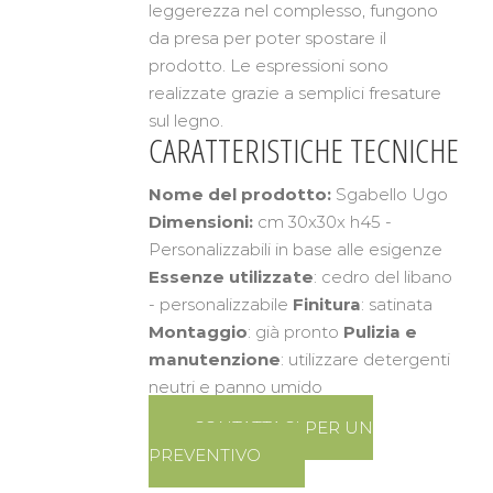
leggerezza nel complesso, fungono
da presa per poter spostare il
prodotto. Le espressioni sono
realizzate grazie a semplici fresature
sul legno.
CARATTERISTICHE TECNICHE
Nome del prodotto:
Sgabello Ugo
Dimensioni:
cm 30x30x h45 -
Personalizzabili in base alle esigenze
Essenze utilizzate
: cedro del libano
- personalizzabile
Finitura
: satinata
Montaggio
: già pronto
Pulizia e
manutenzione
: utilizzare detergenti
neutri e panno umido
CONTATTACI PER UN
PREVENTIVO