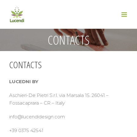
Skip
to
content
CONTACTS
CONTACTS
LUCEDNI BY
Aschieri-De Pietri S.r.l. via Marsala 15. 26041 –
Fossacaprara – CR – Italy
info@lucendidesign.com
+39 0375 42541