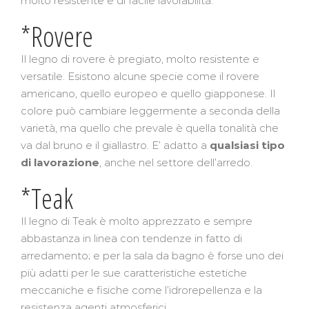
molto resistente e di facile lavorabilità.
*Rovere
Il legno di rovere è pregiato, molto resistente e
versatile. Esistono alcune specie come il rovere
americano, quello europeo e quello giapponese. Il
colore può cambiare leggermente a seconda della
varietà, ma quello che prevale è quella tonalità che
va dal bruno e il giallastro. E’ adatto a
qualsiasi tipo
di lavorazione
, anche nel settore dell’arredo.
*Teak
Il legno di Teak è molto apprezzato e sempre
abbastanza in linea con tendenze in fatto di
arredamento; e per la sala da bagno è forse uno dei
più adatti per le sue caratteristiche estetiche
meccaniche e fisiche come l’idrorepellenza e la
resistenza agenti atmosferici.