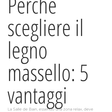
Perché
scegliere il
legno
massello: 5
vantaggi
La Salle de Bain, essendo una zona relax, deve