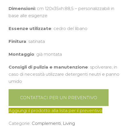
Dimensioni:
cm 120x35xh.88,5 – personalizzabili in
base alle esigenze
Essenze utilizzate
: cedro del libano
Finitura
: satinata
Montaggio
: già montata
Consigli di pulizia e manutenzione
: spolverare; in
caso di necessità utilizzare detergenti neutri e panno
umido
CONTATTACI PER UN PREVENTIVO
Aggiungi il prodotto alla lista per il preventivo
Categorie:
Complementi
,
Living