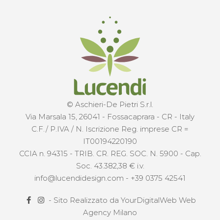
© Aschieri-De Pietri S.r.l.
Via Marsala 15, 26041 - Fossacaprara - CR - Italy
C.F./ P.IVA / N. Iscrizione Reg. imprese CR =
IT00194220190
CCIA n. 94315 - TRIB. CR. REG. SOC. N. 5900 - Cap.
Soc. 43.382,38 € i.v.
info@lucendidesign.com
-
+39 0375 42541
- Sito Realizzato da
YourDigitalWeb Web
Agency Milano