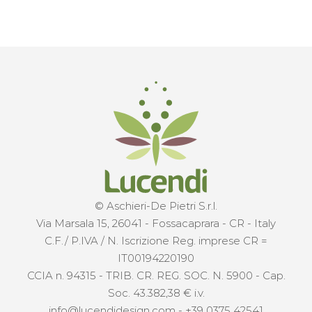
© Aschieri-De Pietri S.r.l.
Via Marsala 15, 26041 - Fossacaprara - CR - Italy
C.F./ P.IVA / N. Iscrizione Reg. imprese CR =
IT00194220190
CCIA n. 94315 - TRIB. CR. REG. SOC. N. 5900 - Cap.
Soc. 43.382,38 € i.v.
info@lucendidesign.com
-
+39 0375 42541