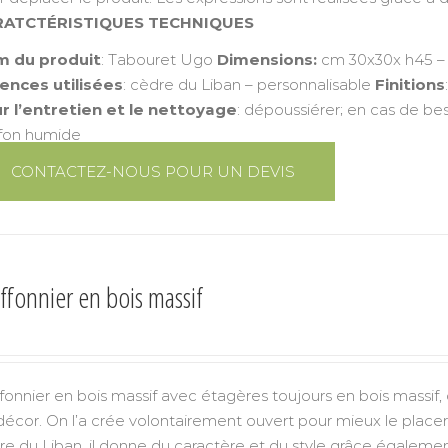
RATCTÉRISTIQUES TECHNIQUES
 du produit
: Tabouret Ugo
Dimensions:
cm 30x30x h45 – 
ences utilisées
: cèdre du Liban – personnalisable
Finitions
r l’entretien et le nettoyage
: dépoussiérer; en cas de bes
ffon humide
CONTACTEZ-NOUS POUR UN DEVIS
ffonnier en bois massif
ffonnier en bois massif avec étagères toujours en bois massif,
décor. On l’a crée volontairement ouvert pour mieux le placer 
re du Liban, il donne du caractère et du style grâce égaleme