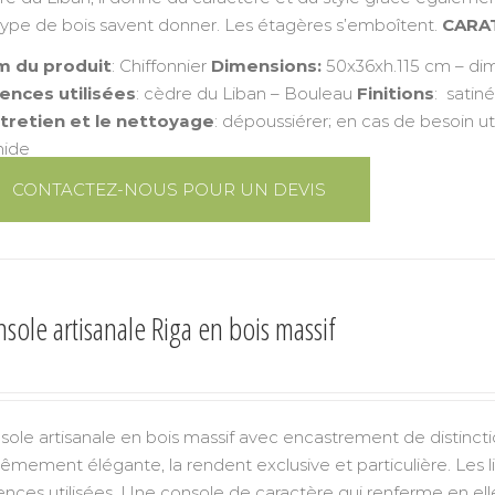
type de bois savent donner. Les étagères s’emboîtent.
CARA
 du produit
: Chiffonnier
Dimensions:
50x36xh.115 cm – dim
ences utilisées
: cèdre du Liban – Bouleau
Finitions
: satin
ntretien et le nettoyage
: dépoussiérer; en cas de besoin ut
ide
CONTACTEZ-NOUS POUR UN DEVIS
sole artisanale Riga en bois massif
sole artisanale en bois massif avec encastrement de distinctio
rêmement élégante, la rendent exclusive et particulière. Les
ences utilisées. Une console de caractère qui renferme en elle