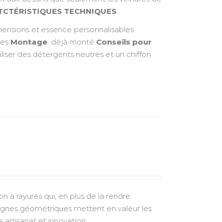
TCTÉRISTIQUES TECHNIQUES
ensions et essence personnalisables
ées
Montage
: déjà monté
Conseils pour
iliser des détergents neutres et un chiffon
n a rayures qui, en plus de la rendre
 lignes géométriques mettent en valeur les
 artisanat et innovation.