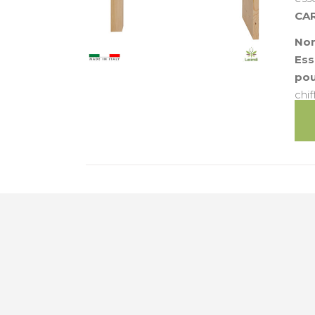
CA
Nom
Ess
pou
chi