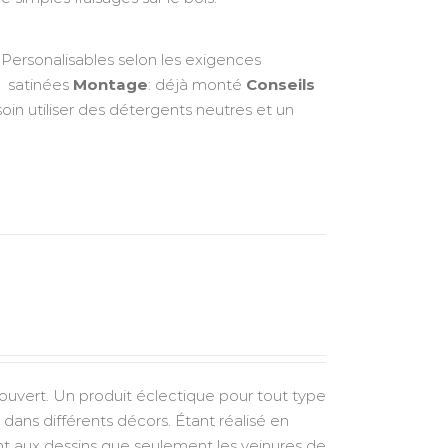
Personalisables selon les exigences
: satinées
Montage
: déjà monté
Conseils
oin utiliser des détergents neutres et un
 ouvert. Un produit éclectique pour tout type
dans différents décors. Étant réalisé en
nt aux dessins que seulement les veinures de