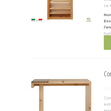
ce 
Nom
Ess
l’e
hum
Con
Con
ext
ess