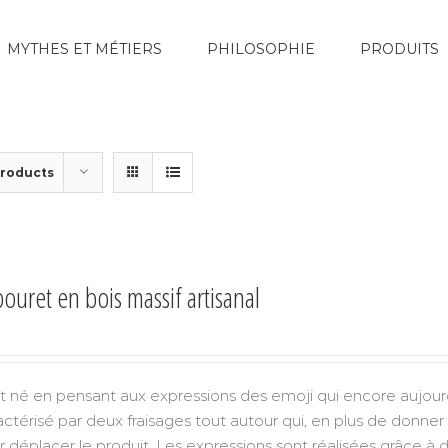
MYTHES ET MÉTIERS
PHILOSOPHIE
PRODUITS
Products
ouret en bois massif artisanal
est né en pensant aux expressions des emoji qui encore aujou
actérisé par deux fraisages tout autour qui, en plus de donne
 déplacer le produit. Les expressions sont réalisées grâce à de