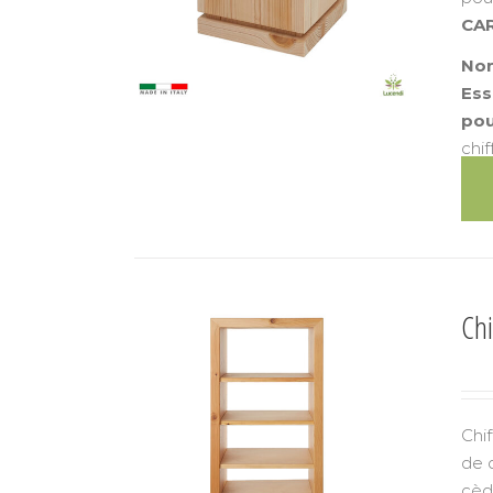
CA
Nom
Ess
pou
chi
Chi
Chi
de 
cèd