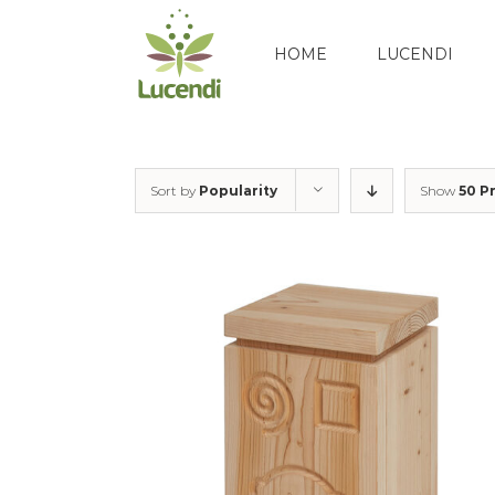
Skip
to
HOME
LUCENDI
content
Sort by
Popularity
Show
50 P