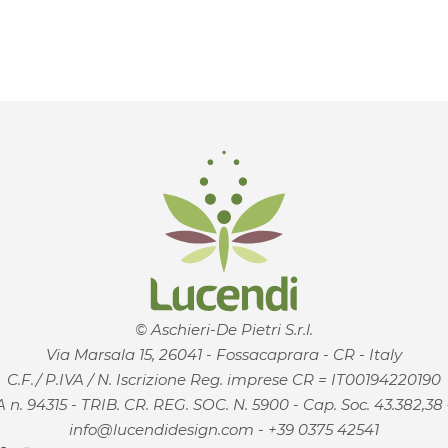
© Aschieri-De Pietri S.r.l.
Via Marsala 15, 26041 - Fossacaprara - CR - Italy
C.F./ P.IVA / N. Iscrizione Reg. imprese CR = IT00194220190
 n. 94315 - TRIB. CR. REG. SOC. N. 5900 - Cap. Soc. 43.382,38 €
info@lucendidesign.com
-
+39 0375 42541