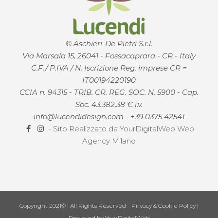
© Aschieri-De Pietri S.r.l.
Via Marsala 15, 26041 - Fossacaprara - CR - Italy
C.F./ P.IVA / N. Iscrizione Reg. imprese CR =
IT00194220190
CCIA n. 94315 - TRIB. CR. REG. SOC. N. 5900 - Cap.
Soc. 43.382,38 € i.v.
info@lucendidesign.com
-
+39 0375 42541
- Sito Realizzato da
YourDigitalWeb Web
Agency Milano
Copyright 2021© | All Rights Reserved -
Privacy & Cookie Policy
|
Powered by
YourDigitalWeb