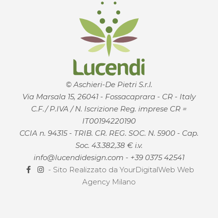
© Aschieri-De Pietri S.r.l.
Via Marsala 15, 26041 - Fossacaprara - CR - Italy
C.F./ P.IVA / N. Iscrizione Reg. imprese CR =
IT00194220190
CCIA n. 94315 - TRIB. CR. REG. SOC. N. 5900 - Cap.
Soc. 43.382,38 € i.v.
info@lucendidesign.com
-
+39 0375 42541
- Sito Realizzato da
YourDigitalWeb Web
Agency Milano